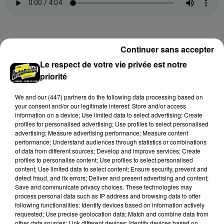
Marina (Unverre) et Aurélie (Le Coudray)
Continuer sans accepter
Le respect de votre vie privée est notre
priorité
We and
our (447) partners
do the following data processing based on
your consent and/or our legitimate interest: Store and/or access
Hervé (Sancheville) et Prescilla (Lumeau)
information on a device; Use limited data to select advertising; Create
profiles for personalised advertising; Use profiles to select personalised
advertising; Measure advertising performance; Measure content
performance; Understand audiences through statistics or combinations
of data from different sources; Develop and improve services; Create
profiles to personalise content; Use profiles to select personalised
content; Use limited data to select content; Ensure security, prevent and
Carmen et Cynthia (Lèves)
detect fraud, and fix errors; Deliver and present advertising and content;
Save and communicate privacy choices. These technologies may
process personal data such as IP address and browsing data to offer
following functionalities: Identify devices based on information actively
requested; Use precise geolocation data; Match and combine data from
other data sources; Link different devices; Identify devices based on