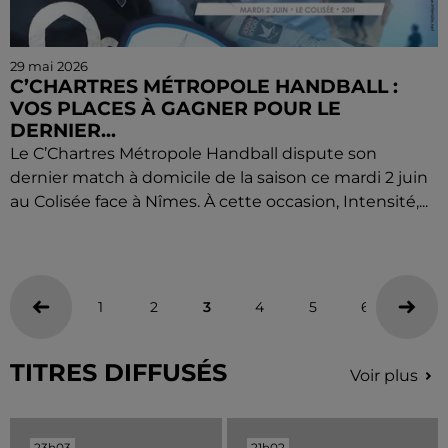
29 mai 2026
C’CHARTRES MÉTROPOLE HANDBALL :
VOS PLACES À GAGNER POUR LE
DERNIER...
Le C’Chartres Métropole Handball dispute son
dernier match à domicile de la saison ce mardi 2 juin
au Colisée face à Nîmes. À cette occasion, Intensité,...
1
2
3
4
5
6
TITRES DIFFUSÉS
Voir plus
23h03
23h03
21h02
21h02