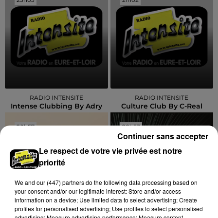
RADIO INTENSITE
RADIO INTENSITE
Intense Clubbing By Adry
Culture Club By C-Real
20h57
20h57
20h53
20h53
Continuer sans accepter
Le respect de votre vie privée est notre
priorité
We and
our (447) partners
do the following data processing based on
your consent and/or our legitimate interest: Store and/or access
information on a device; Use limited data to select advertising; Create
profiles for personalised advertising; Use profiles to select personalised
advertising; Measure advertising performance; Measure content