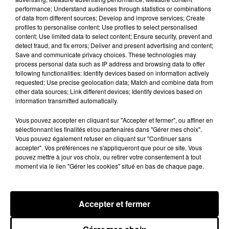
ORIA
ADIEU BARBARA
performance; Understand audiences through statistics or combinations
Soiree Mondaine
Desarmee
of data from different sources; Develop and improve services; Create
profiles to personalise content; Use profiles to select personalised
content; Use limited data to select content; Ensure security, prevent and
detect fraud, and fix errors; Deliver and present advertising and content;
Save and communicate privacy choices. These technologies may
INFO LOCALE
process personal data such as IP address and browsing data to offer
Voir plus
following functionalities: Identify devices based on information actively
requested; Use precise geolocation data; Match and combine data from
other data sources; Link different devices; Identify devices based on
information transmitted automatically.
Vous pouvez accepter en cliquant sur "Accepter et fermer", ou affiner en
sélectionnant les finalités et/ou partenaires dans "Gérer mes choix".
Vous pouvez également refuser en cliquant sur "Continuer sans
accepter". Vos préférences ne s'appliqueront que pour ce site. Vous
pouvez mettre à jour vos choix, ou retirer votre consentement à tout
moment via le lien "Gérer les cookies" situé en bas de chaque page.
Accepter et fermer