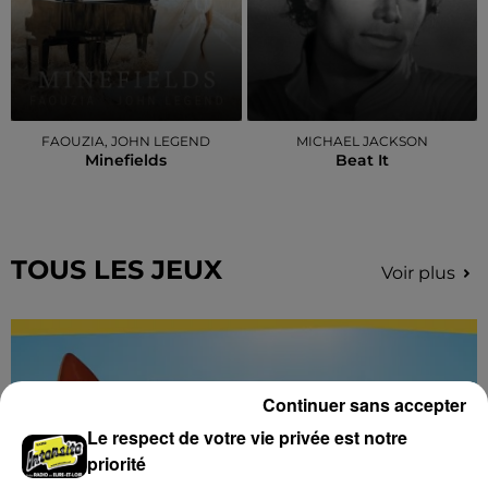
FAOUZIA, JOHN LEGEND
MICHAEL JACKSON
Minefields
Beat It
TOUS LES JEUX
Voir plus
Continuer sans accepter
Le respect de votre vie privée est notre
priorité