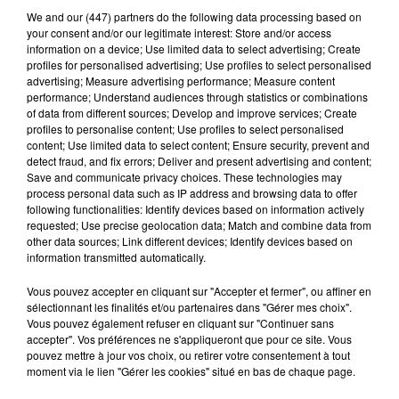
We and
our (447) partners
do the following data processing based on
your consent and/or our legitimate interest: Store and/or access
information on a device; Use limited data to select advertising; Create
profiles for personalised advertising; Use profiles to select personalised
advertising; Measure advertising performance; Measure content
performance; Understand audiences through statistics or combinations
of data from different sources; Develop and improve services; Create
profiles to personalise content; Use profiles to select personalised
content; Use limited data to select content; Ensure security, prevent and
detect fraud, and fix errors; Deliver and present advertising and content;
Les vacances passent vite... les cadeaux aussi
Save and communicate privacy choices. These technologies may
sur Intensité !...
process personal data such as IP address and browsing data to offer
following functionalities: Identify devices based on information actively
requested; Use precise geolocation data; Match and combine data from
other data sources; Link different devices; Identify devices based on
information transmitted automatically.
Vous pouvez accepter en cliquant sur "Accepter et fermer", ou affiner en
sélectionnant les finalités et/ou partenaires dans "Gérer mes choix".
Vous pouvez également refuser en cliquant sur "Continuer sans
accepter". Vos préférences ne s'appliqueront que pour ce site. Vous
pouvez mettre à jour vos choix, ou retirer votre consentement à tout
moment via le lien "Gérer les cookies" situé en bas de chaque page.