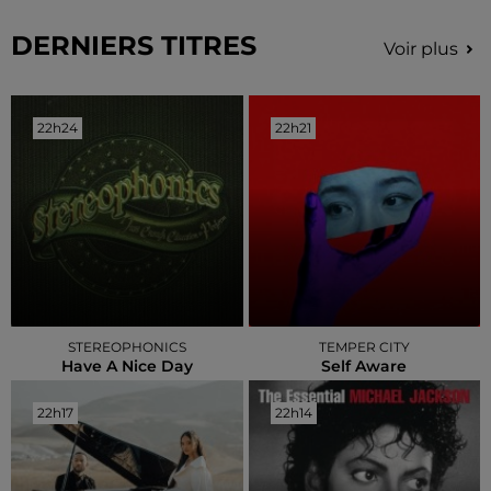
DERNIERS TITRES
Voir plus
22h24
22h24
22h21
22h21
STEREOPHONICS
TEMPER CITY
Have A Nice Day
Self Aware
22h17
22h17
22h14
22h14