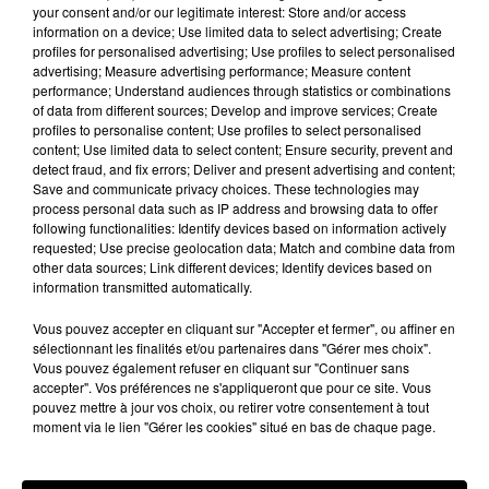
your consent and/or our legitimate interest: Store and/or access
information on a device; Use limited data to select advertising; Create
profiles for personalised advertising; Use profiles to select personalised
Les vacances passent vite... les cadeaux aussi
advertising; Measure advertising performance; Measure content
sur Intensité !...
performance; Understand audiences through statistics or combinations
of data from different sources; Develop and improve services; Create
profiles to personalise content; Use profiles to select personalised
content; Use limited data to select content; Ensure security, prevent and
detect fraud, and fix errors; Deliver and present advertising and content;
Save and communicate privacy choices. These technologies may
process personal data such as IP address and browsing data to offer
following functionalities: Identify devices based on information actively
requested; Use precise geolocation data; Match and combine data from
other data sources; Link different devices; Identify devices based on
information transmitted automatically.
Vous pouvez accepter en cliquant sur "Accepter et fermer", ou affiner en
sélectionnant les finalités et/ou partenaires dans "Gérer mes choix".
Vous pouvez également refuser en cliquant sur "Continuer sans
accepter". Vos préférences ne s'appliqueront que pour ce site. Vous
pouvez mettre à jour vos choix, ou retirer votre consentement à tout
moment via le lien "Gérer les cookies" situé en bas de chaque page.
Encore de nouvelles chances de gagner avec