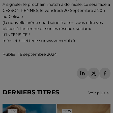
A signaler le prochain match à domicile, ce sera face à
CESSON RENNES, le vendredi 20 Septembre à 20h
au Colisée
(la nouvelle arène chartraine !) et on vous offre vos
places à l'antenne et sur les réseaux sociaux
d'INTENSITE !
Infos et billetterie sur www.ccmhb.fr.
Publié : 16 septembre 2024
DERNIERS TITRES
Voir plus
11h38
11h38
11h35
11h35