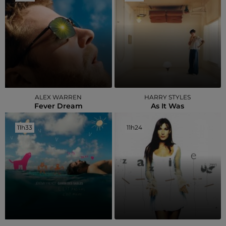
ALEX WARREN
HARRY STYLES
Fever Dream
As It Was
11h33
11h33
11h24
11h24