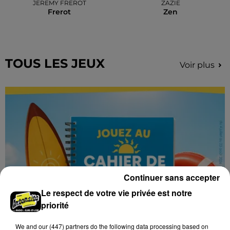
JEREMY FREROT
ZAZIE
Frerot
Zen
TOUS LES JEUX
Voir plus
Continuer sans accepter
Le respect de votre vie privée est notre
priorité
We and
our (447) partners
do the following data processing based on