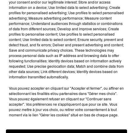
your consent and/or our legitimate interest: Store and/or access
information on a device; Use limited data to select advertising; Create
profiles for personalised advertising; Use profiles to select personalised
Les vacances passent vite... les cadeaux aussi
advertising; Measure advertising performance; Measure content
sur Intensité !...
performance; Understand audiences through statistics or combinations
of data from different sources; Develop and improve services; Create
profiles to personalise content; Use profiles to select personalised
content; Use limited data to select content; Ensure security, prevent and
detect fraud, and fix errors; Deliver and present advertising and content;
Save and communicate privacy choices. These technologies may
process personal data such as IP address and browsing data to offer
following functionalities: Identify devices based on information actively
requested; Use precise geolocation data; Match and combine data from
other data sources; Link different devices; Identify devices based on
information transmitted automatically.
Vous pouvez accepter en cliquant sur "Accepter et fermer", ou affiner en
sélectionnant les finalités et/ou partenaires dans "Gérer mes choix".
Vous pouvez également refuser en cliquant sur "Continuer sans
accepter". Vos préférences ne s'appliqueront que pour ce site. Vous
pouvez mettre à jour vos choix, ou retirer votre consentement à tout
moment via le lien "Gérer les cookies" situé en bas de chaque page.
Encore de nouvelles chances de gagner avec