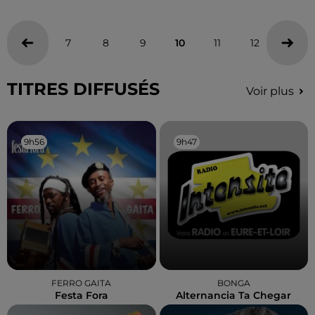
7
8
9
10
11
12
13
TITRES DIFFUSÉS
Voir plus
9h56
9h56
9h47
9h47
FERRO GAITA
BONGA
Festa Fora
Alternancia Ta Chegar