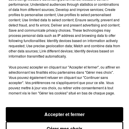
performance; Understand audiences through statistics or combinations
of data from different sources; Develop and improve services; Create
profiles to personalise content; Use profiles to select personalised
content; Use limited data to select content; Ensure security, prevent and
detect fraud, and fix errors; Deliver and present advertising and content;
Save and communicate privacy choices. These technologies may
process personal data such as IP address and browsing data to offer
following functionalities: Identify devices based on information actively
requested; Use precise geolocation data; Match and combine data from
other data sources; Link different devices; Identify devices based on
information transmitted automatically.
Vous pouvez accepter en cliquant sur "Accepter et fermer", ou affiner en
sélectionnant les finalités et/ou partenaires dans "Gérer mes choix".
Vous pouvez également refuser en cliquant sur "Continuer sans
Bison Futé : un samedi rouge sur les routes
accepter". Vos préférences ne s'appliqueront que pour ce site. Vous
C'est l'un des week-ends les plus chargés de l'été,
pouvez mettre à jour vos choix, ou retirer votre consentement à tout
avec des départs aussi importants que les retours.
moment via le lien "Gérer les cookies" situé en bas de chaque page.
Accepter et fermer
Gérer mes choix