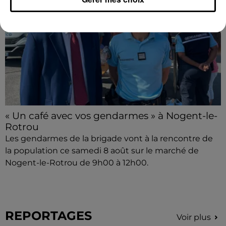
« Un café avec vos gendarmes » à Nogent-le-
Rotrou
Les gendarmes de la brigade vont à la rencontre de
la population ce samedi 8 août sur le marché de
Nogent-le-Rotrou de 9h00 à 12h00.
REPORTAGES
Voir plus