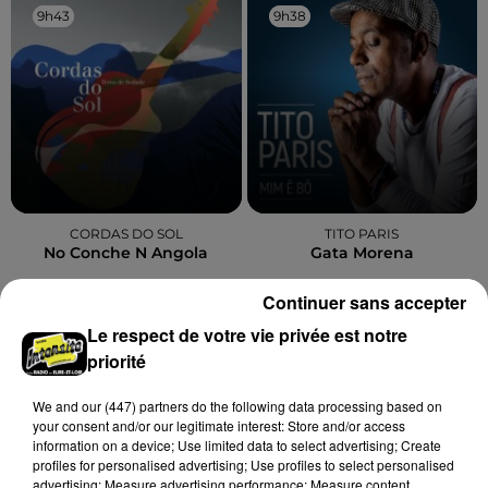
9h43
9h43
9h38
9h38
CORDAS DO SOL
TITO PARIS
No Conche N Angola
Gata Morena
Continuer sans accepter
Le respect de votre vie privée est notre
A LA UNE
priorité
Voir plus
We and
our (447) partners
do the following data processing based on
your consent and/or our legitimate interest: Store and/or access
information on a device; Use limited data to select advertising; Create
profiles for personalised advertising; Use profiles to select personalised
advertising; Measure advertising performance; Measure content