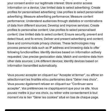
your consent and/or our legitimate interest: Store and/or access
information on a device; Use limited data to select advertising; Create
profiles for personalised advertising; Use profiles to select personalised
advertising; Measure advertising performance; Measure content
performance; Understand audiences through statistics or combinations
of data from different sources; Develop and improve services; Create
profiles to personalise content; Use profiles to select personalised
content; Use limited data to select content; Ensure security, prevent and
detect fraud, and fix errors; Deliver and present advertising and content;
Save and communicate privacy choices. These technologies may
process personal data such as IP address and browsing data to offer
following functionalities: Identify devices based on information actively
requested; Use precise geolocation data; Match and combine data from
other data sources; Link different devices; Identify devices based on
information transmitted automatically.
Vous pouvez accepter en cliquant sur "Accepter et fermer", ou affiner en
Des tentatives de fraudes à Mainvilliers
sélectionnant les finalités et/ou partenaires dans "Gérer mes choix".
Vous pouvez également refuser en cliquant sur "Continuer sans
Des personnes malveillantes tentent de voler vos
accepter". Vos préférences ne s'appliqueront que pour ce site. Vous
informations personnelles.
pouvez mettre à jour vos choix, ou retirer votre consentement à tout
moment via le lien "Gérer les cookies" situé en bas de chaque page.