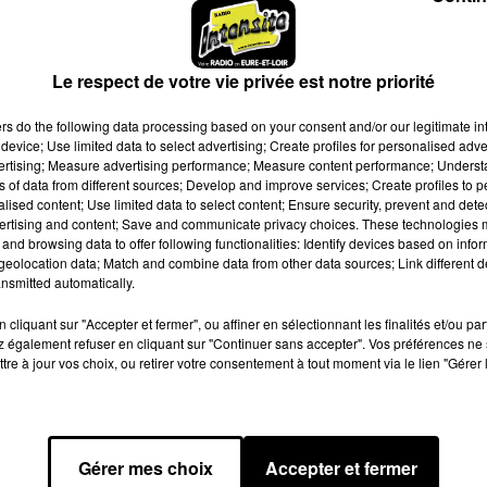
Le respect de votre vie privée est notre priorité
ers
do the following data processing based on your consent and/or our legitimate int
device; Use limited data to select advertising; Create profiles for personalised adver
vertising; Measure advertising performance; Measure content performance; Unders
ns of data from different sources; Develop and improve services; Create profiles to 
alised content; Use limited data to select content; Ensure security, prevent and detect
ertising and content; Save and communicate privacy choices. These technologies
and browsing data to offer following functionalities: Identify devices based on infor
eolocation data; Match and combine data from other data sources; Link different de
nsmitted automatically.
cliquant sur "Accepter et fermer", ou affiner en sélectionnant les finalités et/ou pa
 également refuser en cliquant sur "Continuer sans accepter". Vos préférences ne 
tre à jour vos choix, ou retirer votre consentement à tout moment via le lien "Gérer 
Gérer mes choix
Accepter et fermer