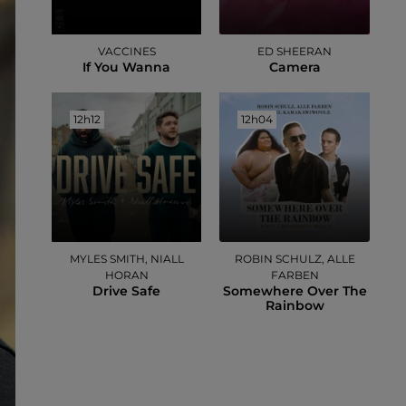
VACCINES
ED SHEERAN
If You Wanna
Camera
12h12
12h12
12h04
12h04
MYLES SMITH, NIALL
ROBIN SCHULZ, ALLE
HORAN
FARBEN
Drive Safe
Somewhere Over The
Rainbow