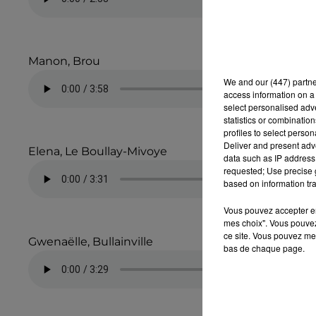
Manon, Brou
We and
our (447) partn
access information on a 
select personalised ad
statistics or combinatio
profiles to select person
Deliver and present adv
Elena, Le Boullay-Mivoye
data such as IP address 
requested; Use precise g
based on information tra
Vous pouvez accepter en 
mes choix". Vous pouvez
ce site. Vous pouvez met
Gwenaëlle, Bullainville
bas de chaque page.