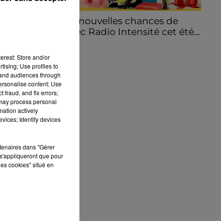
Encore de nouvelles chances de
gagner avec Radio Intensité cet été...
erest: Store and/or
tising; Use profiles to
tand audiences through
personalise content; Use
 fraud, and fix errors;
 may process personal
mation actively
vices; Identify devices
rtenaires dans "Gérer
s'appliqueront que pour
les cookies" situé en