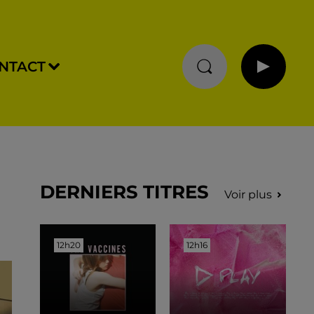
NTACT
DERNIERS TITRES
Voir plus
12h20
12h20
12h16
12h16