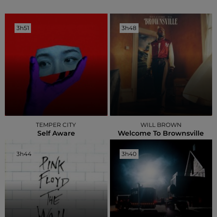
3h51
3h51
3h48
3h48
TEMPER CITY
WILL BROWN
Self Aware
Welcome To Brownsville
3h44
3h44
3h40
3h40