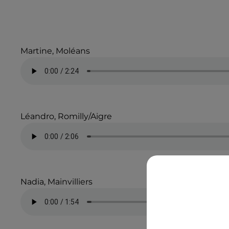
Martine, Moléans
Léandro, Romilly/Aigre
Nadia, Mainvilliers