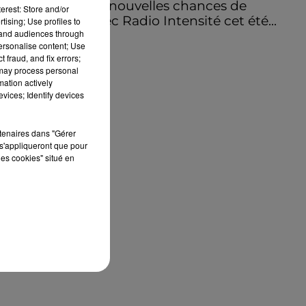
Encore de nouvelles chances de
erest: Store and/or
gagner avec Radio Intensité cet été...
tising; Use profiles to
tand audiences through
personalise content; Use
 fraud, and fix errors;
 may process personal
mation actively
vices; Identify devices
rtenaires dans "Gérer
s'appliqueront que pour
les cookies" situé en