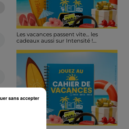
Les vacances passent vite... les
cadeaux aussi sur Intensité !...
uer sans accepter