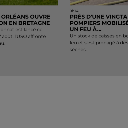
9h14
3, ORLÉANS OUVRE
PRÈS D'UNE VINGTA
SON EN BRETAGNE
POMPIERS MOBILIS
UN FEU À...
onnat est lancé ce
Un stock de caisses en boi
 août, l'USO affronte
feu et s'est propagé à de
u.
sèches.