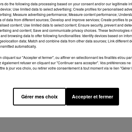
ers
do the following data processing based on your consent and/or our legitimate int
device; Use limited data to select advertising; Create profiles for personalised adver
vertising; Measure advertising performance; Measure content performance; Unders
ns of data from different sources; Develop and improve services; Create profiles to 
alised content; Use limited data to select content; Ensure security, prevent and detect
ertising and content; Save and communicate privacy choices. These technologies
and browsing data to offer following functionalities: Identify devices based on infor
eolocation data; Match and combine data from other data sources; Link different de
nsmitted automatically.
cliquant sur "Accepter et fermer", ou affiner en sélectionnant les finalités et/ou pa
 également refuser en cliquant sur "Continuer sans accepter". Vos préférences ne 
tre à jour vos choix, ou retirer votre consentement à tout moment via le lien "Gérer 
Gérer mes choix
Accepter et fermer