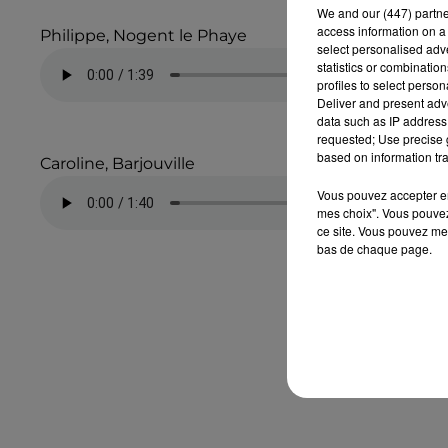
We and
our (447) partn
access information on a 
Philippe, Nogent le Phaye
select personalised ad
statistics or combinatio
profiles to select person
Deliver and present adv
data such as IP address 
requested; Use precise g
based on information tra
Caroline, Barjouville
Vous pouvez accepter en 
mes choix". Vous pouvez
ce site. Vous pouvez met
bas de chaque page.