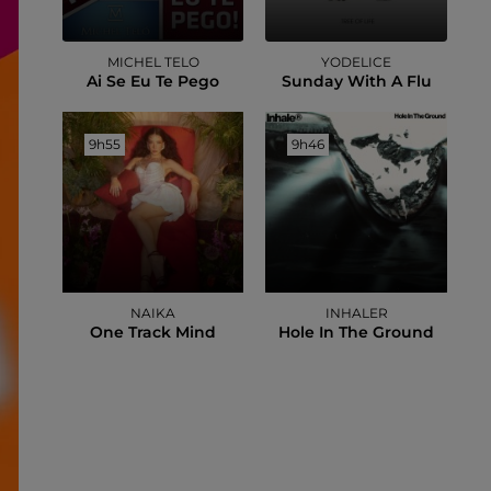
MICHEL TELO
YODELICE
Ai Se Eu Te Pego
Sunday With A Flu
9h55
9h55
9h46
9h46
NAIKA
INHALER
One Track Mind
Hole In The Ground