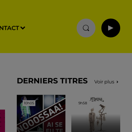
NTACT
DERNIERS TITRES
Voir plus
10h05
10h05
9h58
9h58