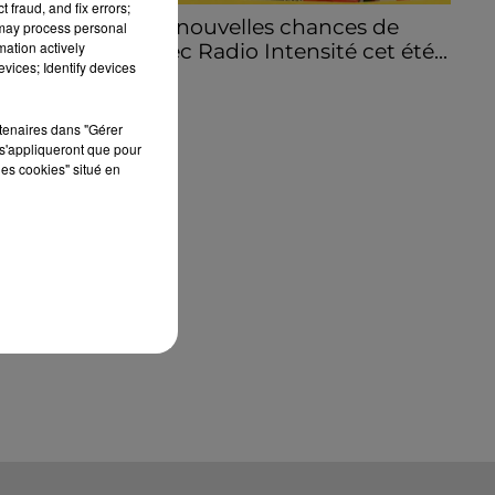
 fraud, and fix errors;
Encore de nouvelles chances de
 may process personal
mation actively
gagner avec Radio Intensité cet été...
vices; Identify devices
rtenaires dans "Gérer
s'appliqueront que pour
les cookies" situé en