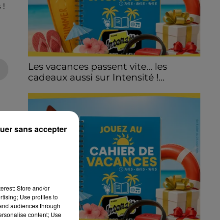
 !
Les vacances passent vite... les
cadeaux aussi sur Intensité !...
uer sans accepter
erest: Store and/or
tising; Use profiles to
tand audiences through
personalise content; Use