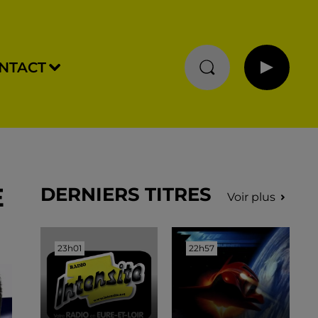
NTACT
E
DERNIERS TITRES
Voir plus
23h01
23h01
22h57
22h57