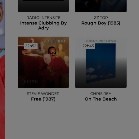
RADIO INTENSITE
ZZ TOP
Intense Clubbing By
Rough Boy (1985)
Adry
22h52
22h52
22h45
22h45
STEVIE WONDER
CHRIS REA
Free (1987)
On The Beach