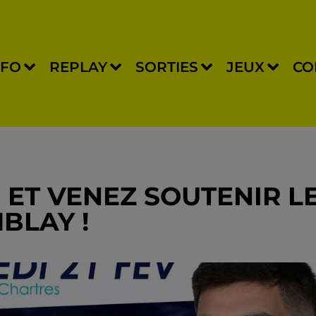
NFO
REPLAY
SORTIES
JEUX
CO
 ET VENEZ SOUTENIR L
BLAY !