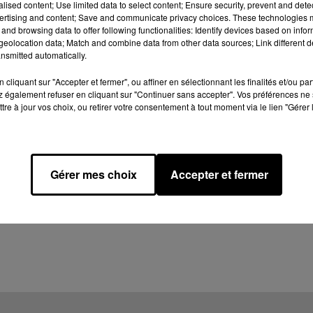
alised content; Use limited data to select content; Ensure security, prevent and detect
ertising and content; Save and communicate privacy choices. These technologies
and browsing data to offer following functionalities: Identify devices based on infor
eolocation data; Match and combine data from other data sources; Link different de
nsmitted automatically.
cliquant sur "Accepter et fermer", ou affiner en sélectionnant les finalités et/ou pa
 également refuser en cliquant sur "Continuer sans accepter". Vos préférences ne 
tre à jour vos choix, ou retirer votre consentement à tout moment via le lien "Gérer 
Gérer mes choix
Accepter et fermer