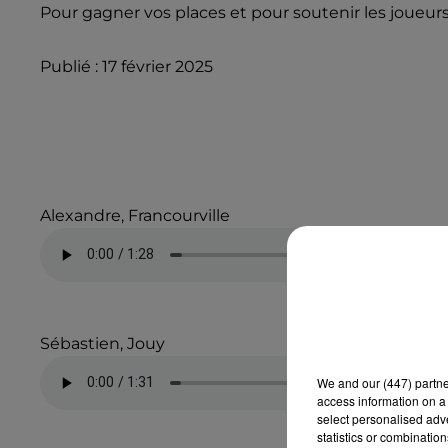
Pour gagner vos places et pour soutenir les joueur
Publié : 17 février 2025
Alexandre, Francourville
Sébastien, Jouy
We and
our (447) partn
access information on a 
select personalised ad
statistics or combinatio