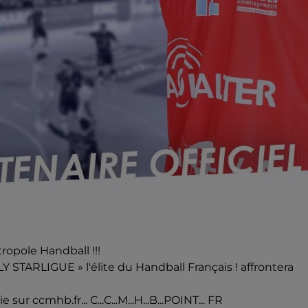
opole Handball !!!
 STARLIGUE » l'élite du Handball Français ! affrontera
ur ccmhb.fr... C...C...M...H...B...POINT... FR