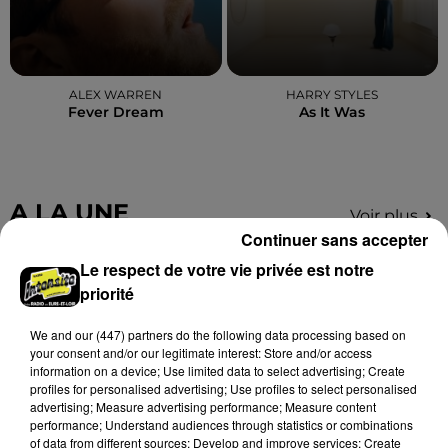
ALEX WARREN
HARRY STYLES
Fever Dream
As It Was
A LA UNE
Voir plus
Continuer sans accepter
Le respect de votre vie privée est notre
priorité
We and
our (447) partners
do the following data processing based on
your consent and/or our legitimate interest: Store and/or access
information on a device; Use limited data to select advertising; Create
profiles for personalised advertising; Use profiles to select personalised
advertising; Measure advertising performance; Measure content
performance; Understand audiences through statistics or combinations
of data from different sources; Develop and improve services; Create