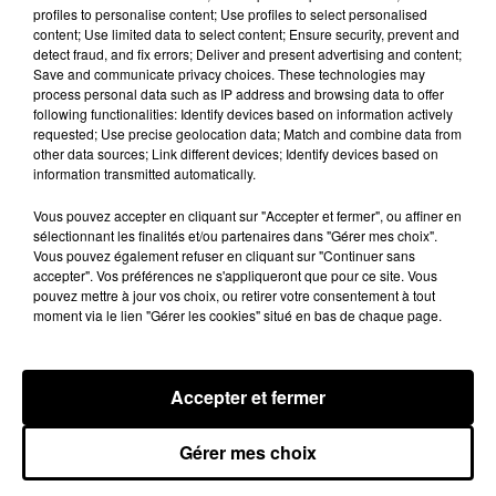
profiles to personalise content; Use profiles to select personalised
content; Use limited data to select content; Ensure security, prevent and
detect fraud, and fix errors; Deliver and present advertising and content;
Save and communicate privacy choices. These technologies may
process personal data such as IP address and browsing data to offer
following functionalities: Identify devices based on information actively
requested; Use precise geolocation data; Match and combine data from
other data sources; Link different devices; Identify devices based on
Loir-et-Cher : un pyromane interpellé grâce
information transmitted automatically.
au sang-froid des...
Vous pouvez accepter en cliquant sur "Accepter et fermer", ou affiner en
Samedi 25 juillet, plus d'une dizaine de feux de
sélectionnant les finalités et/ou partenaires dans "Gérer mes choix".
champs et de sous-bois ont été déclenchés dans le
Vous pouvez également refuser en cliquant sur "Continuer sans
secteur de Fontaine-les-Côteaux, Montoire et Lunay.
accepter". Vos préférences ne s'appliqueront que pour ce site. Vous
pouvez mettre à jour vos choix, ou retirer votre consentement à tout
Grâce...
moment via le lien "Gérer les cookies" situé en bas de chaque page.
Accepter et fermer
Gérer mes choix