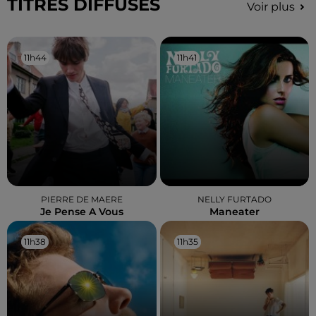
TITRES DIFFUSÉS
Voir plus
11h44
11h44
11h41
11h41
PIERRE DE MAERE
NELLY FURTADO
Je Pense A Vous
Maneater
11h38
11h38
11h35
11h35