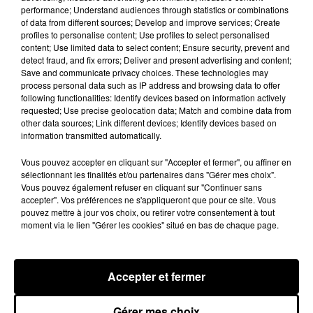
performance; Understand audiences through statistics or combinations
LES JEUX
Voir plus
of data from different sources; Develop and improve services; Create
profiles to personalise content; Use profiles to select personalised
content; Use limited data to select content; Ensure security, prevent and
detect fraud, and fix errors; Deliver and present advertising and content;
Save and communicate privacy choices. These technologies may
process personal data such as IP address and browsing data to offer
following functionalities: Identify devices based on information actively
requested; Use precise geolocation data; Match and combine data from
other data sources; Link different devices; Identify devices based on
information transmitted automatically.
Vous pouvez accepter en cliquant sur "Accepter et fermer", ou affiner en
sélectionnant les finalités et/ou partenaires dans "Gérer mes choix".
Vous pouvez également refuser en cliquant sur "Continuer sans
accepter". Vos préférences ne s'appliqueront que pour ce site. Vous
pouvez mettre à jour vos choix, ou retirer votre consentement à tout
moment via le lien "Gérer les cookies" situé en bas de chaque page.
Accepter et fermer
LES VACANCES PASSENT VITE... LES
CADEAUX AUSSI SUR INTENSITÉ !...
Gérer mes choix