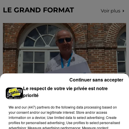
LE GRAND FORMAT
Voir plus
Continuer sans accepter
Le respect de votre vie privée est notre
priorité
Stars'Terre 2026 : Philippe Palmieri dévoile
les ambitions d'un...
We and
our (447) partners
do the following data processing based on
À quelques semaines de la première édition de
your consent and/or our legitimate interest: Store and/or access
information on a device; Use limited data to select advertising; Create
Stars'Terre, organisée du 18 au 20 septembre 2026 au
profiles for personalised advertising; Use profiles to select personalised
Château de Courtalain, Philippe Palmieri, président...
advertising; Measure advertising performance; Measure content