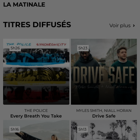
LA MATINALE
TITRES DIFFUSÉS
Voir plus
5h26
5h26
5h23
5h23
THE POLICE
MYLES SMITH, NIALL HORAN
Every Breath You Take
Drive Safe
5h16
5h16
5h13
5h13