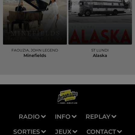
FAOUZIA, JOHN LEGEND
ST LUNDI
Minefields
Alaska
RADIO
INFO
REPLAY
SORTIES
JEUX
CONTACT