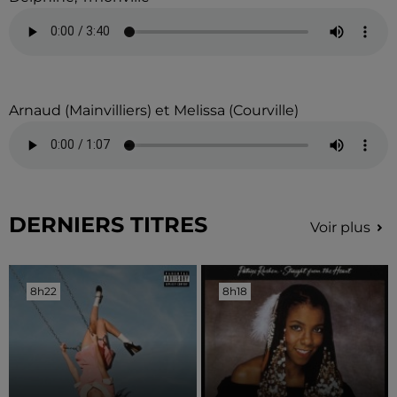
Arnaud (Mainvilliers) et Melissa (Courville)
DERNIERS TITRES
Voir plus
8h22
8h22
8h18
8h18