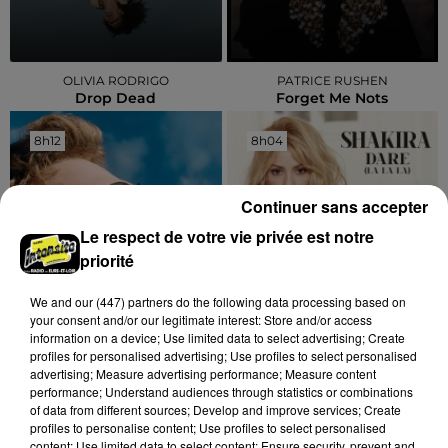
OLIVIA RODRIGO
PATRICE RUSHEN
Drop Dead
Forget Me Nots
8h12
8h12
8h04
8h04
Continuer sans accepter
Le respect de votre vie privée est notre
priorité
We and
our (447) partners
do the following data processing based on
your consent and/or our legitimate interest: Store and/or access
information on a device; Use limited data to select advertising; Create
ALEX WARREN
SHAKIRA
profiles for personalised advertising; Use profiles to select personalised
Fever Dream
Dare (la La La)
advertising; Measure advertising performance; Measure content
performance; Understand audiences through statistics or combinations
of data from different sources; Develop and improve services; Create
profiles to personalise content; Use profiles to select personalised
content; Use limited data to select content; Ensure security, prevent and