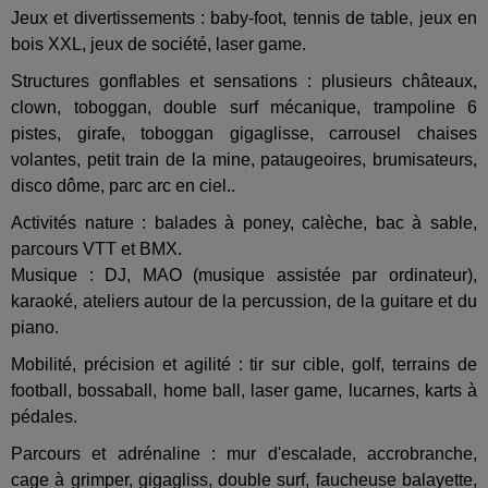
Jeux et divertissements : baby-foot, tennis de table, jeux en
bois XXL, jeux de société, laser game.
Structures gonflables et sensations : plusieurs châteaux,
clown, toboggan, double surf mécanique, trampoline 6
pistes, girafe, toboggan gigaglisse, carrousel chaises
volantes, petit train de la mine, pataugeoires, brumisateurs,
disco dôme, parc arc en ciel..
Activités nature : balades à poney, calèche, bac à sable,
parcours VTT et BMX.
Musique : DJ, MAO (musique assistée par ordinateur),
karaoké, ateliers autour de la percussion, de la guitare et du
piano.
Mobilité, précision et agilité : tir sur cible, golf, terrains de
football, bossaball, home ball, laser game, lucarnes, karts à
pédales.
Parcours et adrénaline : mur d'escalade, accrobranche,
cage à grimper, gigagliss, double surf, faucheuse balayette,