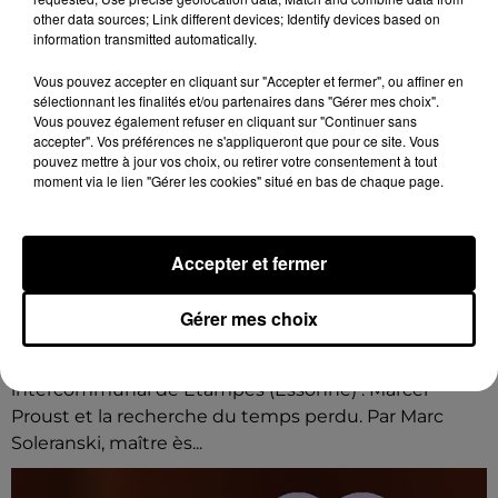
other data sources; Link different devices; Identify devices based on
information transmitted automatically.
Vous pouvez accepter en cliquant sur "Accepter et fermer", ou affiner en
sélectionnant les finalités et/ou partenaires dans "Gérer mes choix".
Vous pouvez également refuser en cliquant sur "Continuer sans
accepter". Vos préférences ne s'appliqueront que pour ce site. Vous
pouvez mettre à jour vos choix, ou retirer votre consentement à tout
moment via le lien "Gérer les cookies" situé en bas de chaque page.
Accepter et fermer
11h57
ÉTAMPES (91) - CONFÉRENCE : MARCEL
Gérer mes choix
PROUST ET LA RECHERCHE DU TEMPS...
Lundi 26 avril 2027 à 14h00 au Théâtre
intercommunal de Étampes (Essonne) : Marcel
Proust et la recherche du temps perdu. Par Marc
Soleranski, maître ès...