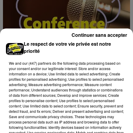
Continuer sans accepter
Le respect de votre vie privée est notre
priorité
12h00
We and
our (447) partners
do the following data processing based on
BLOIS (41) - CONFÉRENCE : LA VIE
your consent and/or our legitimate interest: Store and/or access
information on a device; Use limited data to select advertising; Create
MULTIPLE DE PROSPER MÉRIMÉE
profiles for personalised advertising; Use profiles to select personalised
Vendredi 14 mai 2027 à 14h30 à l'auditorium Samuel
advertising; Measure advertising performance; Measure content
Paty, bibliothèque Abbé-Grégoire de Blois (Loir-et-
performance; Understand audiences through statistics or combinations
of data from different sources; Develop and improve services; Create
Cher) : La vie multiple de Prosper Mérimée.
profiles to personalise content; Use profiles to select personalised
Conférence...
content; Use limited data to select content; Ensure security, prevent and
detect fraud, and fix errors; Deliver and present advertising and content;
Save and communicate privacy choices. These technologies may
process personal data such as IP address and browsing data to offer
following functionalities: Identify devices based on information actively
requested; Use precise geolocation data; Match and combine data from