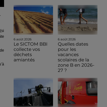
.
(si
âte
6 août 2026
6 août 2026
Le SICTOM BBI
Quelles dates
collecte vos
pour les
 de
déchets
vacances
amiantés
scolaires de la
u’à
zone B en 2026-
27 ?