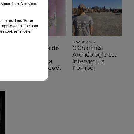
vices; Identify devices
rtenaires dans "Gérer
s'appliqueront que pour
les cookies" situé en
6 août 2026
6 août 2026
C'est à vous de
C’Chartres
jouer pour
Archéologie est
découvrir La
intervenu à
Bazoche-Gouet
Pompéi