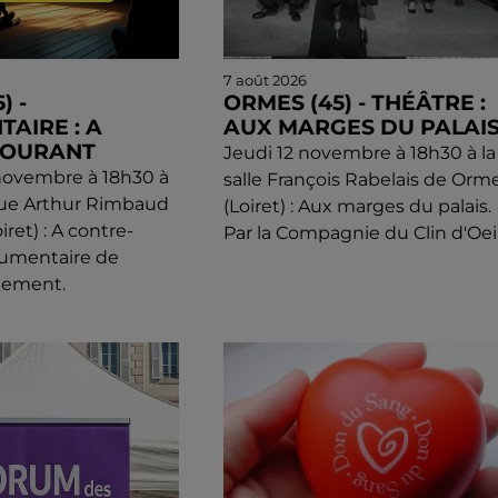
7 août 2026
) -
ORMES (45) - THÉÂTRE :
AIRE : A
AUX MARGES DU PALAI
COURANT
Jeudi 12 novembre à 18h30 à la
novembre à 18h30 à
salle François Rabelais de Orm
que Arthur Rimbaud
(Loiret) : Aux marges du palais.
ret) : A contre-
Par la Compagnie du Clin d'Oeil
cumentaire de
llement.