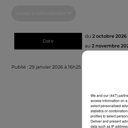
Ajouter à votre calendrier
du
2 octobre 2026
Date
au
2 novembre 20
Publié : 29 janvier 2026 à 16h25
We and
our (447) partn
access information on a 
select personalised ad
statistics or combinatio
profiles to select person
Deliver and present adv
data such as IP address 