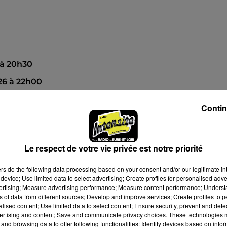
 à 20h30
26 à 22h00
Contin
Le respect de votre vie privée est notre priorité
ers
do the following data processing based on your consent and/or our legitimate int
device; Use limited data to select advertising; Create profiles for personalised adver
vertising; Measure advertising performance; Measure content performance; Unders
ns of data from different sources; Develop and improve services; Create profiles to 
alised content; Use limited data to select content; Ensure security, prevent and detect
ertising and content; Save and communicate privacy choices. These technologies
and browsing data to offer following functionalities: Identify devices based on infor