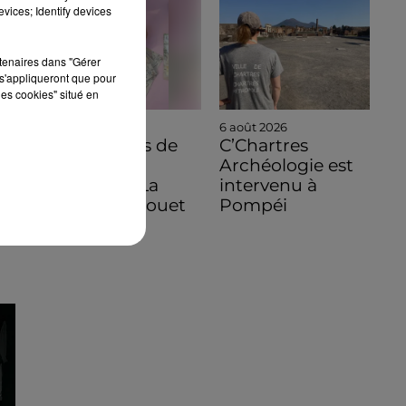
vices; Identify devices
rtenaires dans "Gérer
s'appliqueront que pour
les cookies" situé en
6 août 2026
6 août 2026
C'est à vous de
C’Chartres
jouer pour
Archéologie est
découvrir La
intervenu à
Bazoche-Gouet
Pompéi