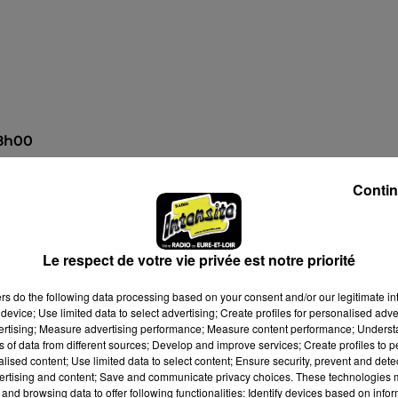
18h00
19h00
Contin
026 à 17h26
Le respect de votre vie privée est notre priorité
ers
do the following data processing based on your consent and/or our legitimate int
device; Use limited data to select advertising; Create profiles for personalised adver
vertising; Measure advertising performance; Measure content performance; Unders
ns of data from different sources; Develop and improve services; Create profiles to 
alised content; Use limited data to select content; Ensure security, prevent and detect
ertising and content; Save and communicate privacy choices. These technologies
and browsing data to offer following functionalities: Identify devices based on infor