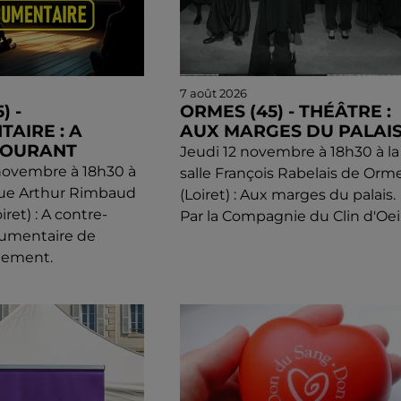
7 août 2026
) -
ORMES (45) - THÉÂTRE :
AIRE : A
AUX MARGES DU PALAI
COURANT
Jeudi 12 novembre à 18h30 à la
novembre à 18h30 à
salle François Rabelais de Orm
que Arthur Rimbaud
(Loiret) : Aux marges du palais.
ret) : A contre-
Par la Compagnie du Clin d'Oeil
cumentaire de
llement.