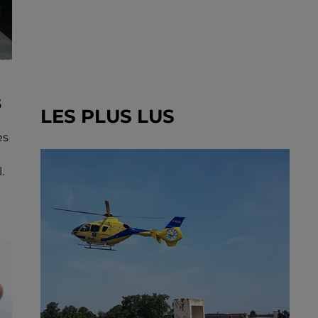
S
LES PLUS LUS
es
.