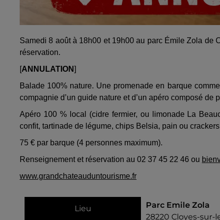
Samedi 8 août à 18h00 et 19h00 au parc Émile Zola de Cloy
réservation.
[
ANNULATION
]
Balade 100% nature. Une promenade en barque commentée
compagnie d’un guide nature et d’un apéro composé de pr
Apéro 100 % local (cidre fermier, ou limonade La Beaucer
confit, tartinade de légume, chips Belsia, pain ou crackers
75 € par barque (4 personnes maximum).
Renseignement et réservation au 02 37 45 22 46 ou
bien
www.grandchateauduntourisme.fr
Parc Emile Zola
Lieu
28220
Cloyes-sur-l