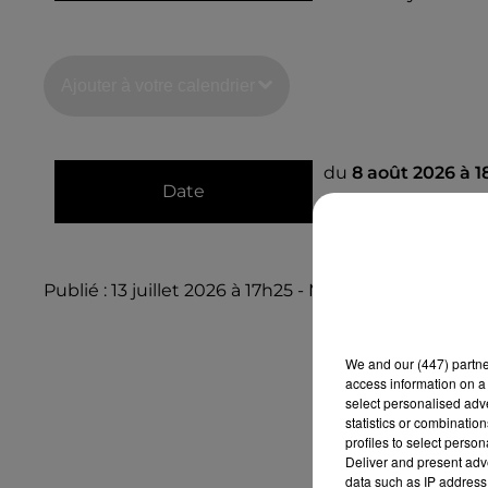
Ajouter à votre calendrier
du
8 août 2026 à 
Date
au
8 août 2026 à 
Publié : 13 juillet 2026 à 17h25 - Modifié : 13 juillet 2
We and
our (447) partn
access information on a 
select personalised ad
statistics or combinatio
profiles to select person
Deliver and present adv
data such as IP address 