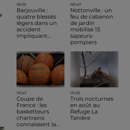
16h51
16h47
Barjouville :
Nottonville : un
e
quatre blessés
feu de cabanon
légers dans un
de jardin
accident
mobilise 13
impliquant...
sapeurs-
pompiers
11h47
11h35
Coupe de
Trois nocturnes
France : les
en août au
basketteurs
Refuge La
chartrains
Tanière
connaissent la...