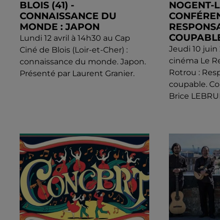
BLOIS (41) -
NOGENT-L
CONNAISSANCE DU
CONFÉREN
MONDE : JAPON
RESPONSA
COUPABLE
Lundi 12 avril à 14h30 au Cap
Jeudi 10 juin
Ciné de Blois (Loir-et-Cher) :
cinéma Le R
connaissance du monde. Japon.
Rotrou : Res
Présenté par Laurent Granier.
coupable. Co
Brice LEBRUN