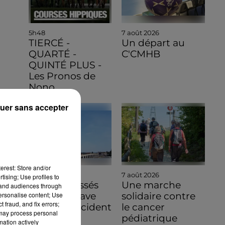
5h48
7 août 2026
TIERCÉ -
Un départ au
QUARTÉ -
C'CMHB
QUINTÉ PLUS -
Les Pronos de
Nono
uer sans accepter
erest: Store and/or
7 août 2026
7 août 2026
tising; Use profiles to
Quatre blessés
Une marche
tand audiences through
personalise content; Use
dont un grave
solidaire contre
 fraud, and fix errors;
dans un accident
le cancer
 may process personal
sur l'A10
pédiatrique
mation actively