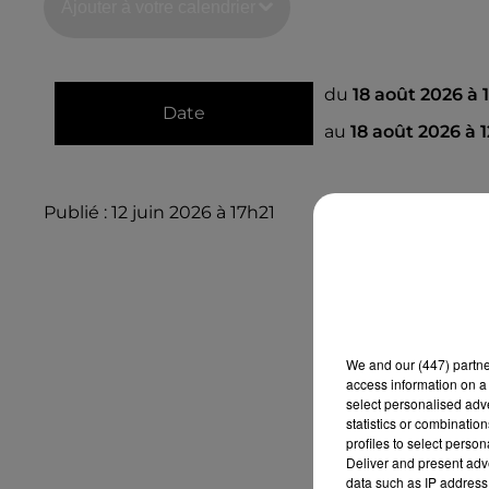
Ajouter à votre calendrier
du
18 août 2026 à 
Date
au
18 août 2026 à 
Publié : 12 juin 2026 à 17h21
We and
our (447) partn
access information on a 
select personalised ad
statistics or combinatio
profiles to select person
Deliver and present adv
data such as IP address 