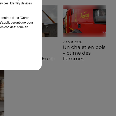
vices; Identify devices
rtenaires dans "Gérer
s'appliqueront que pour
les cookies" situé en
7 août 2026
7 août 2026
🔊 Une
Un chalet en bois
pénichette
victime des
volante en Eure-
flammes
et-Loir