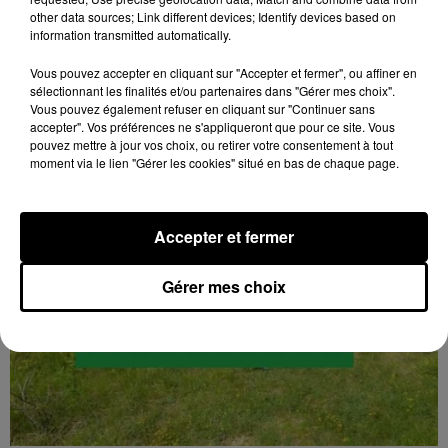
MAUDITS ! »
other data sources; Link different devices; Identify devices based on
Jeudi 4 février 2027 à 14h30 à l'auditorium Samuel
information transmitted automatically.
Paty, bibliothèque Abbé-Grégoire de Blois (Loir-et-
Vous pouvez accepter en cliquant sur "Accepter et fermer", ou affiner en
Cher) : « Soyez maudits ! » Les malédictions
sélectionnant les finalités et/ou partenaires dans "Gérer mes choix".
déposées...
Vous pouvez également refuser en cliquant sur "Continuer sans
accepter". Vos préférences ne s'appliqueront que pour ce site. Vous
pouvez mettre à jour vos choix, ou retirer votre consentement à tout
moment via le lien "Gérer les cookies" situé en bas de chaque page.
Accepter et fermer
Gérer mes choix