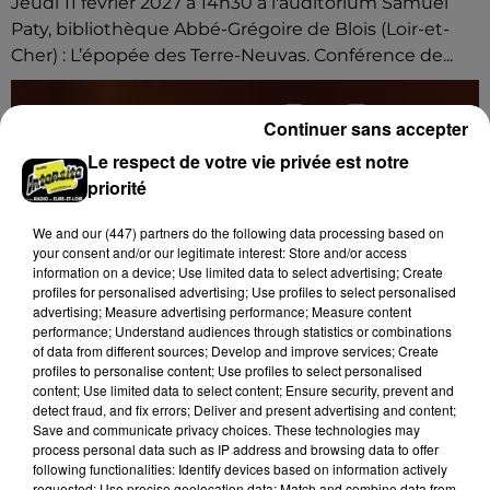
Jeudi 11 février 2027 à 14h30 à l'auditorium Samuel
Paty, bibliothèque Abbé-Grégoire de Blois (Loir-et-
Cher) : L’épopée des Terre-Neuvas. Conférence de...
Continuer sans accepter
Le respect de votre vie privée est notre
priorité
We and
our (447) partners
do the following data processing based on
your consent and/or our legitimate interest: Store and/or access
information on a device; Use limited data to select advertising; Create
profiles for personalised advertising; Use profiles to select personalised
advertising; Measure advertising performance; Measure content
performance; Understand audiences through statistics or combinations
of data from different sources; Develop and improve services; Create
profiles to personalise content; Use profiles to select personalised
content; Use limited data to select content; Ensure security, prevent and
detect fraud, and fix errors; Deliver and present advertising and content;
Save and communicate privacy choices. These technologies may
process personal data such as IP address and browsing data to offer
17h02
following functionalities: Identify devices based on information actively
BLOIS (41) - CONFÉRENCE : « SOYEZ
requested; Use precise geolocation data; Match and combine data from