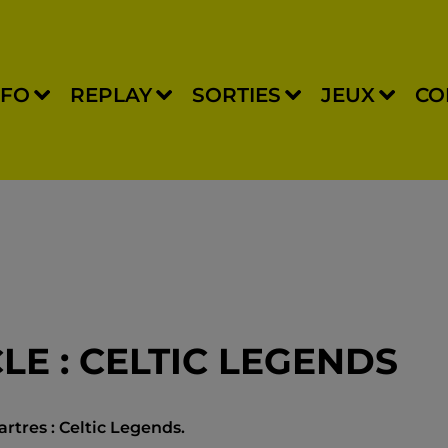
NFO
REPLAY
SORTIES
JEUX
CO
LE : CELTIC LEGENDS
rtres : Celtic Legends.