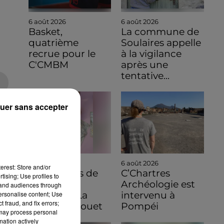
6 août 2026
6 août 2026
Basket,
La commune de
quatrième
Soulaires appelle
recrue pour le
à la vigilance
C'CMBM
après une
tentative...
uer sans accepter
6 août 2026
6 août 2026
erest: Store and/or
C'est à vous de
C’Chartres
tising; Use profiles to
jouer pour
Archéologie est
tand audiences through
personalise content; Use
découvrir La
intervenu à
 fraud, and fix errors;
Bazoche-Gouet
Pompéi
 may process personal
mation actively