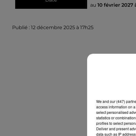
au
10 février 2027
Publié : 12 décembre 2025 à 17h25
We and
our (447) partn
access information on a 
select personalised ad
statistics or combinatio
profiles to select person
Deliver and present adv
data such as IP address 