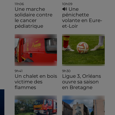
11h06
10h09
Une marche
🔊 Une
solidaire contre
pénichette
le cancer
volante en Eure-
pédiatrique
et-Loir
9h41
9h30
Un chalet en bois
Ligue 3, Orléans
victime des
ouvre sa saison
flammes
en Bretagne