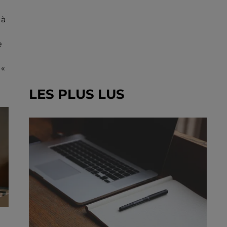
 à
e
 «
LES PLUS LUS