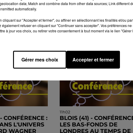
eolocation data; Match and combine data from other data sources; Link different de
nsmitted automatically.
cliquant sur "Accepter et fermer", ou affiner en sélectionnant les finalités et/ou pa
 également refuser en cliquant sur "Continuer sans accepter". Vos préférences ne 
tre à jour vos choix, ou retirer votre consentement à tout moment via le lien "Gérer 
GENDA
Gérer mes choix
Accepter et fermer
11h02
) - CONFÉRENCE :
BLOIS (41) - CONFÉRENCE
ANS L'UNIVERS
LES BAS-FONDS DE
ARD WAGNER
LONDRES AU TEMPS DE