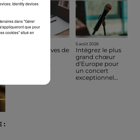
vices; Identify devices
rtenaires dans "Gérer
s'appliqueront que pour
les cookies" situé en
5 août 2026
5 août 2026
Des tentatives de
Intégrez le plus
fraudes à
grand chœur
Mainvilliers
d'Europe pour
un concert
exceptionnel...
 :