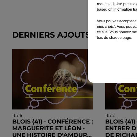
requested; Use precise g
based on information tra
Vous pouvez accepter en 
mes choix". Vous pouvez
ce site. Vous pouvez met
DERNIERS AJOUTS DANS L'A
bas de chaque page.
11h16
11h13
BLOIS (41) - CONFÉRENCE :
BLOIS (41
MARGUERITE ET LÉON -
ENTRER D
UNE HISTOIRE D’AMOUR...
DE RICH