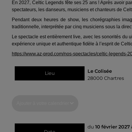
En 2027, Celtic Legends fête ses 25 ans ! Après avoir pa
spectateurs, les danseurs, musiciens et chanteurs de Cel
Pendant deux heures de show, les chorégraphies imag
traditionnelle, interprétée par cinq musiciens sous la dir
Le spectacle est entièrement live, avec les sonorités du ui
expérience unique et authentique fidèle à l’esprit de Celt
https://www.az-prod.com/nos-spectacles/celtic-legends-2
Le Colisée
Lieu
28000
Chartres
Ajouter à votre calendrier
du
10 février 2027
Date