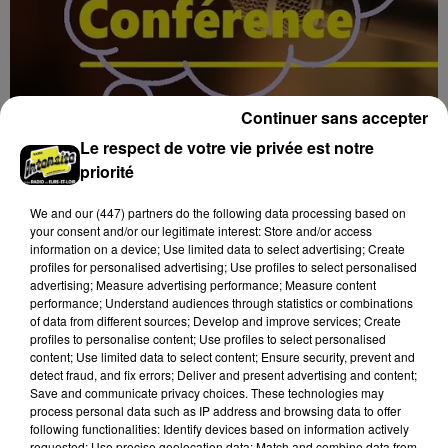
Continuer sans accepter
Le respect de votre vie privée est notre
7 août 2026
BLOIS (41) - CONFÉRENCE : « SOYEZ
priorité
MAUDITS ! »
We and
our (447) partners
do the following data processing based on
Jeudi 4 février 2027 à 14h30 à l'auditorium Samuel
your consent and/or our legitimate interest: Store and/or access
Paty, bibliothèque Abbé-Grégoire de Blois (Loir-et-
information on a device; Use limited data to select advertising; Create
Cher) : « Soyez maudits ! » Les malédictions
profiles for personalised advertising; Use profiles to select personalised
advertising; Measure advertising performance; Measure content
déposées...
performance; Understand audiences through statistics or combinations
of data from different sources; Develop and improve services; Create
profiles to personalise content; Use profiles to select personalised
content; Use limited data to select content; Ensure security, prevent and
detect fraud, and fix errors; Deliver and present advertising and content;
Save and communicate privacy choices. These technologies may
process personal data such as IP address and browsing data to offer
following functionalities: Identify devices based on information actively
requested; Use precise geolocation data; Match and combine data from