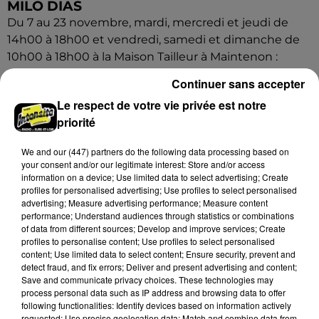
MILO DIAS
Du 7 au 23 novembre, mardi, mercredi et jeudi de
14h00 à 18h00 et vendredi, samedi et dimanche de
10h00 à 18h00 à la Maison Tailleur à Maintenon :
Sculptures...
Continuer sans accepter
Le respect de votre vie privée est notre
priorité
We and
our (447) partners
do the following data processing based on
your consent and/or our legitimate interest: Store and/or access
information on a device; Use limited data to select advertising; Create
profiles for personalised advertising; Use profiles to select personalised
advertising; Measure advertising performance; Measure content
performance; Understand audiences through statistics or combinations
of data from different sources; Develop and improve services; Create
profiles to personalise content; Use profiles to select personalised
content; Use limited data to select content; Ensure security, prevent and
detect fraud, and fix errors; Deliver and present advertising and content;
Save and communicate privacy choices. These technologies may
process personal data such as IP address and browsing data to offer
following functionalities: Identify devices based on information actively
requested; Use precise geolocation data; Match and combine data from