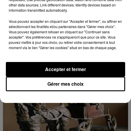
other data sources; Link different devices; Identify devices based on
9h43
information transmitted automatically.
MAINTENON - EXPOSITION : SCULPTURES
MILO DIAS
Vous pouvez accepter en cliquant sur "Accepter et fermer", ou affiner en
Du 7 au 23 novembre, mardi, mercredi et jeudi de
sélectionnant les finalités et/ou partenaires dans "Gérer mes choix".
14h00 à 18h00 et vendredi, samedi et dimanche de
Vous pouvez également refuser en cliquant sur "Continuer sans
accepter". Vos préférences ne s'appliqueront que pour ce site. Vous
10h00 à 18h00 à la Maison Tailleur à Maintenon :
pouvez mettre à jour vos choix, ou retirer votre consentement à tout
Sculptures...
moment via le lien "Gérer les cookies" situé en bas de chaque page.
Accepter et fermer
Gérer mes choix