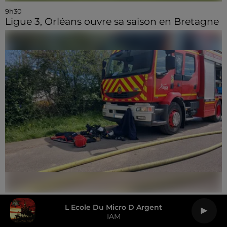
9h30
Ligue 3, Orléans ouvre sa saison en Bretagne
9h14
L Ecole Du Micro D Argent
Près d'une vingtaine de pompiers mobilisés
IAM
pour un feu à...