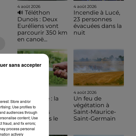
4 août 2026
4 août 2026
🔊 Téléthon
Incendie à Lucé,
Dunois : Deux
23 personnes
Euréliens vont
évacuées dans la
parcourir 350 km
nuit
en canoë...
uer sans accepter
4 août 2026
4 août 2026
Sécheresse : la
Un feu de
erest: Store and/or
carte des
végétation à
tising; Use profiles to
restrictions
Saint-Maurice-
tand audiences through
personalise content; Use
évolue dans le
Saint-Germain
 fraud, and fix errors;
Sud de...
 may process personal
mation actively