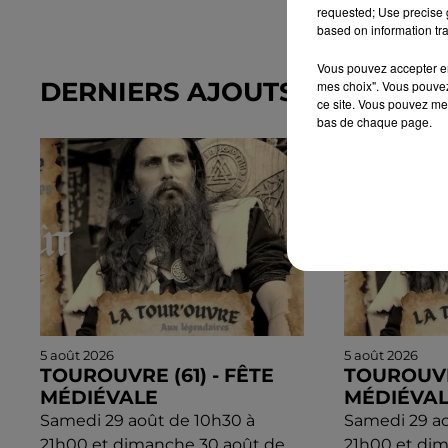
requested; Use precise g
based on information tra
Vous pouvez accepter en 
DERNIERS AJOUTS DANS L'A
mes choix". Vous pouvez
ce site. Vous pouvez met
bas de chaque page.
5 août 2026
5 août 2026
TOUROUVRE (61) - FÊTE
TOUROUVRE
MÉDIÉVALE
MÉDIÉVA
Samedi 29 août de 10h30 à
Samedi 29 ao
21h00 et dimanche 30 août de
21h00 et di