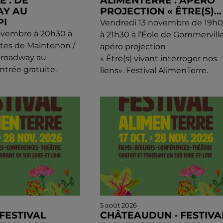
 : DE
ALIMENTERRE : APÉRO
Y AU
PROJECTION « ÊTRE(S)...
PI
Vendredi 13 novembre de 19h
ovembre à 20h30 à
à 21h30 à l’Éole de Gommerville
fêtes de Maintenon /
apéro projection
 Broadway au
« Être(s) vivant interroger nos
Entrée gratuite.
liens». Festival AlimenTerre.
5 août 2026
 FESTIVAL
CHÂTEAUDUN - FESTIVA