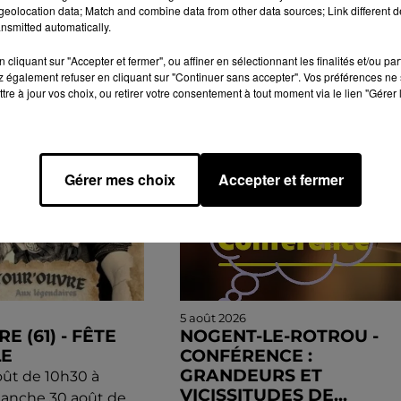
eolocation data; Match and combine data from other data sources; Link different de
nsmitted automatically.
cliquant sur "Accepter et fermer", ou affiner en sélectionnant les finalités et/ou pa
GENDA
 également refuser en cliquant sur "Continuer sans accepter". Vos préférences ne 
tre à jour vos choix, ou retirer votre consentement à tout moment via le lien "Gérer 
Gérer mes choix
Accepter et fermer
5 août 2026
 (61) - FÊTE
NOGENT-LE-ROTROU -
LE
CONFÉRENCE :
GRANDEURS ET
ût de 10h30 à
VICISSITUDES DE...
manche 30 août de