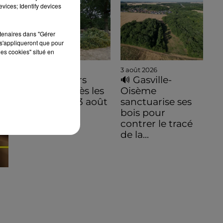
vices; Identify devices
rtenaires dans "Gérer
s'appliqueront que pour
les cookies" situé en
3 août 2026
3 août 2026
De premiers
🔊 Gasville-
dégâts après les
Oisème
orages du 3 août
sanctuarise ses
bois pour
contrer le tracé
de la...