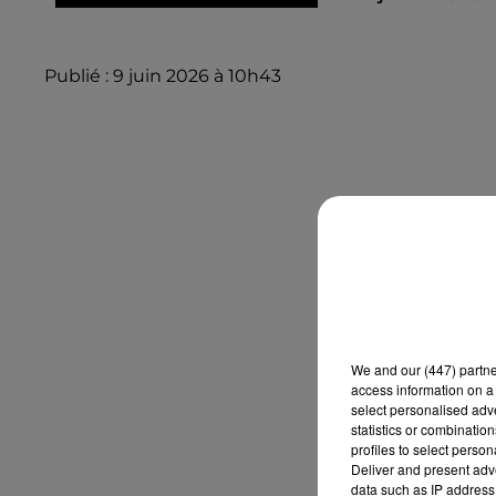
Publié : 9 juin 2026 à 10h43
We and
our (447) partn
access information on a 
select personalised ad
statistics or combinatio
profiles to select person
Deliver and present adv
data such as IP address 