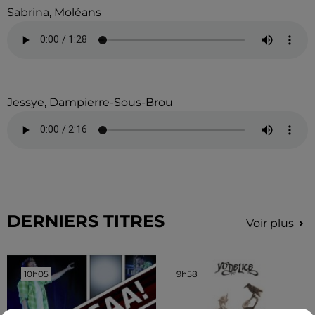
Sabrina, Moléans
Jessye, Dampierre-Sous-Brou
DERNIERS TITRES
Voir plus
10h05
10h05
9h58
9h58