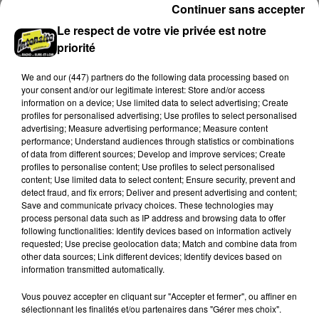
Continuer sans accepter
Le respect de votre vie privée est notre
priorité
We and
our (447) partners
do the following data processing based on
your consent and/or our legitimate interest: Store and/or access
MICHEL TELO
YODELICE
information on a device; Use limited data to select advertising; Create
Ai Se Eu Te Pego
Sunday With A Flu
profiles for personalised advertising; Use profiles to select personalised
advertising; Measure advertising performance; Measure content
performance; Understand audiences through statistics or combinations
9h55
9h55
9h46
9h46
of data from different sources; Develop and improve services; Create
profiles to personalise content; Use profiles to select personalised
content; Use limited data to select content; Ensure security, prevent and
detect fraud, and fix errors; Deliver and present advertising and content;
Save and communicate privacy choices. These technologies may
process personal data such as IP address and browsing data to offer
following functionalities: Identify devices based on information actively
requested; Use precise geolocation data; Match and combine data from
other data sources; Link different devices; Identify devices based on
information transmitted automatically.
NAIKA
INHALER
Vous pouvez accepter en cliquant sur "Accepter et fermer", ou affiner en
One Track Mind
Hole In The Ground
sélectionnant les finalités et/ou partenaires dans "Gérer mes choix".