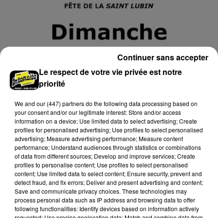
Continuer sans accepter
Le respect de votre vie privée est notre
priorité
We and
our (447) partners
do the following data processing based on
your consent and/or our legitimate interest: Store and/or access
11h26
information on a device; Use limited data to select advertising; Create
CHASSANT - BROCANTE DE LA SAINT-
profiles for personalised advertising; Use profiles to select personalised
LUBIN
advertising; Measure advertising performance; Measure content
performance; Understand audiences through statistics or combinations
Dimanche 4 octobre au stade de Chassant : brocante
of data from different sources; Develop and improve services; Create
vide-greniers de la Saint-Lubin. Organisé par le
profiles to personalise content; Use profiles to select personalised
comité des fêtes.
content; Use limited data to select content; Ensure security, prevent and
detect fraud, and fix errors; Deliver and present advertising and content;
Save and communicate privacy choices. These technologies may
process personal data such as IP address and browsing data to offer
following functionalities: Identify devices based on information actively
requested; Use precise geolocation data; Match and combine data from