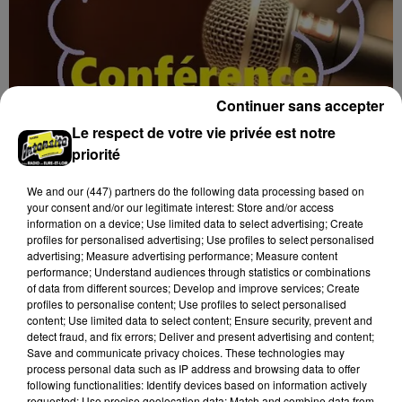
Continuer sans accepter
Le respect de votre vie privée est notre
priorité
We and
our (447) partners
do the following data processing based on
7 août 2026
your consent and/or our legitimate interest: Store and/or access
BLOIS (41) - CONFÉRENCE : « SOYEZ
information on a device; Use limited data to select advertising; Create
MAUDITS ! »
profiles for personalised advertising; Use profiles to select personalised
Jeudi 4 février 2027 à 14h30 à l'auditorium Samuel
advertising; Measure advertising performance; Measure content
Paty, bibliothèque Abbé-Grégoire de Blois (Loir-et-
performance; Understand audiences through statistics or combinations
of data from different sources; Develop and improve services; Create
Cher) : « Soyez maudits ! » Les malédictions
profiles to personalise content; Use profiles to select personalised
déposées...
content; Use limited data to select content; Ensure security, prevent and
detect fraud, and fix errors; Deliver and present advertising and content;
Save and communicate privacy choices. These technologies may
process personal data such as IP address and browsing data to offer
following functionalities: Identify devices based on information actively
requested; Use precise geolocation data; Match and combine data from