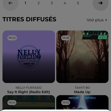
1
2
3
4
5
TITRES DIFFUSÉS
Voir plus
11h22
11h22
11h18
11h18
NELLY FURTADO
TAHITI 80
Say It Right (radio Edit)
Made Up
11h14
11h14
11h10
11h10