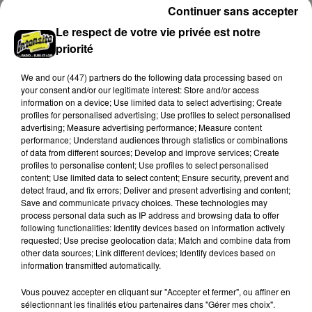
Continuer sans accepter
Le respect de votre vie privée est notre
priorité
We and
our (447) partners
do the following data processing based on
your consent and/or our legitimate interest: Store and/or access
information on a device; Use limited data to select advertising; Create
profiles for personalised advertising; Use profiles to select personalised
ADE
DAVID GUETTA, JENNIFER LOPEZ
advertising; Measure advertising performance; Measure content
Insomnies (radio Edit)
Save Me Tonight
performance; Understand audiences through statistics or combinations
of data from different sources; Develop and improve services; Create
profiles to personalise content; Use profiles to select personalised
content; Use limited data to select content; Ensure security, prevent and
detect fraud, and fix errors; Deliver and present advertising and content;
A LA UNE
Voir plus
Save and communicate privacy choices. These technologies may
process personal data such as IP address and browsing data to offer
following functionalities: Identify devices based on information actively
requested; Use precise geolocation data; Match and combine data from
other data sources; Link different devices; Identify devices based on
information transmitted automatically.
Vous pouvez accepter en cliquant sur "Accepter et fermer", ou affiner en
sélectionnant les finalités et/ou partenaires dans "Gérer mes choix".