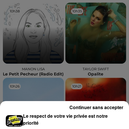
10h38
10h38
10h35
10h35
MANON LISA
TAYLOR SWIFT
Le Petit Pecheur (radio Edit)
Opalite
10h26
10h26
10h21
10h21
Continuer sans accepter
Le respect de votre vie privée est notre
priorité