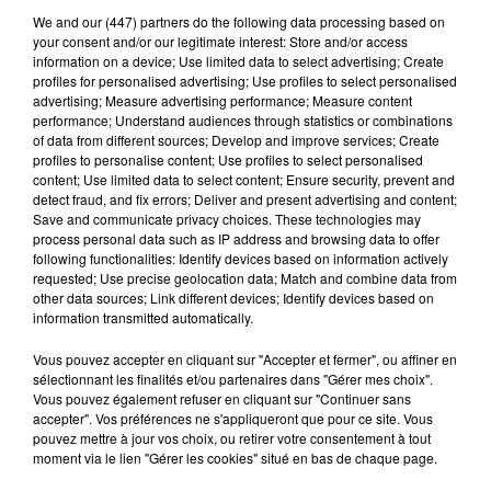
We and
our (447) partners
do the following data processing based on
your consent and/or our legitimate interest: Store and/or access
TURNSTILE
THE CURE
information on a device; Use limited data to select advertising; Create
I Care
Just Like Heaven
profiles for personalised advertising; Use profiles to select personalised
advertising; Measure advertising performance; Measure content
performance; Understand audiences through statistics or combinations
of data from different sources; Develop and improve services; Create
profiles to personalise content; Use profiles to select personalised
A LA UNE
content; Use limited data to select content; Ensure security, prevent and
Voir plus
detect fraud, and fix errors; Deliver and present advertising and content;
Save and communicate privacy choices. These technologies may
process personal data such as IP address and browsing data to offer
following functionalities: Identify devices based on information actively
requested; Use precise geolocation data; Match and combine data from
other data sources; Link different devices; Identify devices based on
information transmitted automatically.
Vous pouvez accepter en cliquant sur "Accepter et fermer", ou affiner en
sélectionnant les finalités et/ou partenaires dans "Gérer mes choix".
Vous pouvez également refuser en cliquant sur "Continuer sans
accepter". Vos préférences ne s'appliqueront que pour ce site. Vous
pouvez mettre à jour vos choix, ou retirer votre consentement à tout
moment via le lien "Gérer les cookies" situé en bas de chaque page.